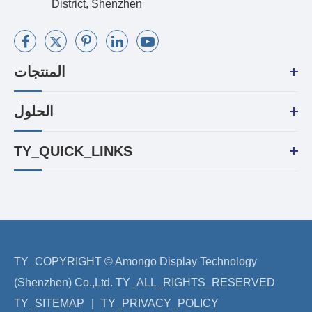
District, Shenzhen
المنتجات
الحلول
TY_QUICK_LINKS
TY_COPYRIGHT ©
Amongo Display Technology
(Shenzhen) Co.,Ltd.
TY_ALL_RIGHTS_RESERVED
TY_SITEMAP
|
TY_PRIVACY_POLICY