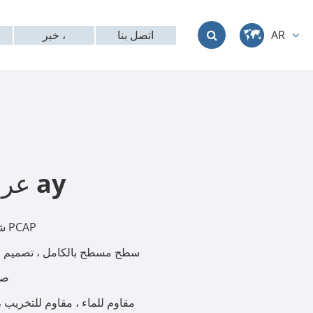
اتصل بنا
خبر ،
AR
中文
English
Deutsch
français
عرض صناعة ay
italiano
شاشة متعددة اللمس PCAP
русский
سطح مسطح بالكامل ، تصميم جا
العربية
صل
IP65 مقاوم للماء ، مقاوم للتخريب 
日本語