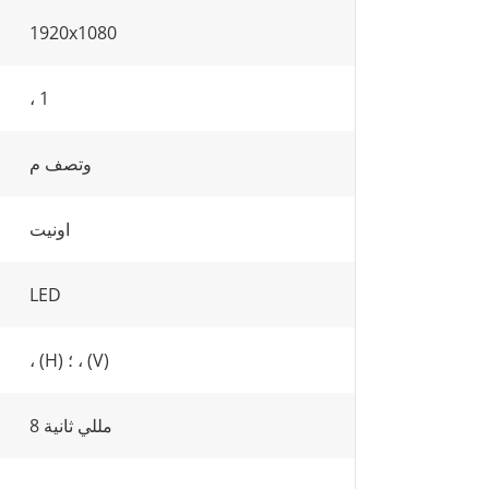
1920x1080
، 1
وتصف م
اونيت
LED
، (H) ؛ ، (V)
8 مللي ثانية