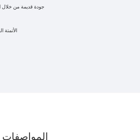
جودة قديمة من خلال اخ
한국어
português
AFC/الأتمت
tiếng việt
dansk
المواصفات ا