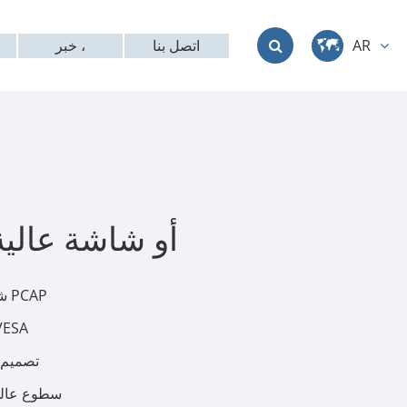
اتصل بنا
خبر ،
AR
中文
English
Deutsch
français
أو شاشة عالي
italiano
شاشة متعددة اللمس PCAP
русский
دعم تثبيت مضمن
العربية
تصميم
سطوع عالي
日本語