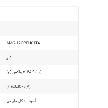
AMG-12OPEU01T4
أو"
واكس (ح) x184.5 (ت)
(H)x0.3075(V)
أسود بشكل طبيعي