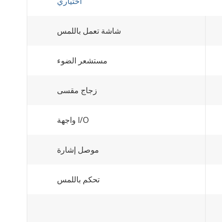
اختياري
شاشة تعمل باللمس
مستشعر الضوء
زجاج مقسى
واجهة I/O
موصل إشارة
تحكم باللمس