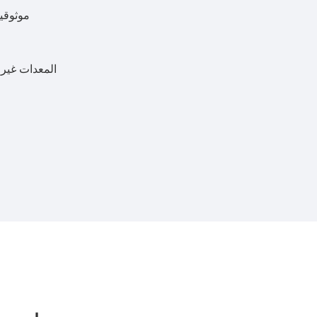
موثوقي
한국어
português
AFC/المعدات غي
tiếng việt
dansk