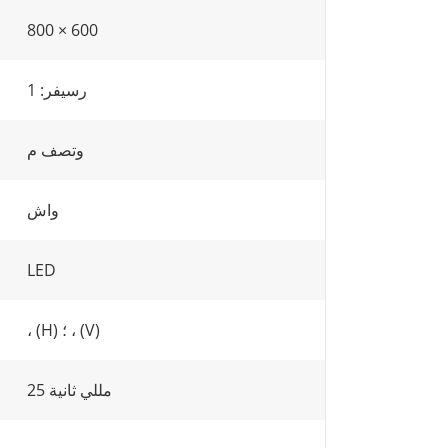
800 × 600
رسيفر: 1
وتصف م
واش
LED
، (H) ؛ ، (V)
25 مللي ثانية