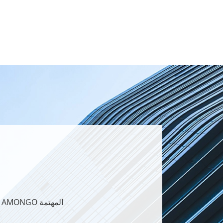
الحصول على اتصال ln معنا لأي حلول عرض AMONGO المهتمة