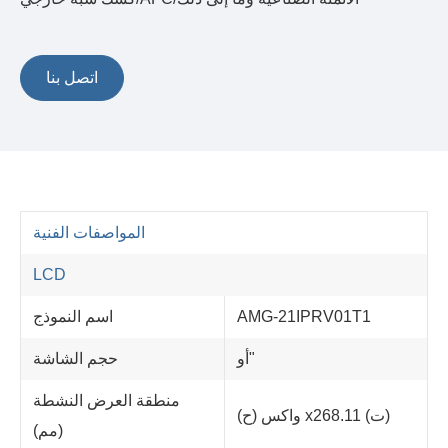
اتصل بنا
المواصفات الفنية
LCD
AMG-21IPRV01T1
اسم النموذج
أو"
حجم الشاشة
منطقة العرض النشطة
واكس (ح) x268.11 (ت)
(مم)