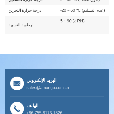
-20 ~ 60 ℃ (عدم التسليم)
درجة حرارة التخزين
5 ~ 90 (٪ RH)
الرطوبة النسبية
البريد الإلكتروني
sales@amongo.com.cn
الهاتف
+86-755-8173-1826