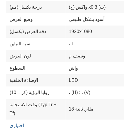
واكس (ح) x0.3 (ت)
درجة بكسل (مم)
أسود بشكل طبيعي
وضع العرض
1920x1080
دقة العرض (بكسل)
، 1
نسبة التباين
وتصف م
لون العرض
واش
السطوع
LED
الإضاءة الخلفية
، (H) ؛ ، (V)
زوايا الرؤية (كر = 10)
وقت الاستجابة (Typ.Tr +
18 مللي ثانية
Tf)
اختياري