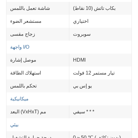
بكاب تاتش (10 نقاط)
شاشة تعمل باللمس
اختياري
مستشعر الضوء
سوبروت
زجاج مقسى
واجهة I/O
HDMI
موصل إشارة
تيار مستمر 12 فولت
استهلاك الطاقة
يو إس بي
تحكم باللمس
ميكانيكية
سيفي * * *
البعد (VxHxT) مم
بيئي
0 ~ 50 ℃ (بدون تكاثف)
درجة حرارة التشغيل