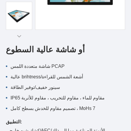
أو شاشة عالية السطوع
شاشة متعددة اللمس PCAP
عالية brihtness/أشعة الشمس للقراءة
سينور خفيف/توفير الطاقة
IP65 مقاوم للماء ، مقاوم للتخريب ، مقاوم للأتربة
تصميم مقاوم للخدش بسطح كامل ، MoHs 7
التطبيق:
كشك شبه خارجي/AFC/الأتمتة الصناعية وما إلى ذلك