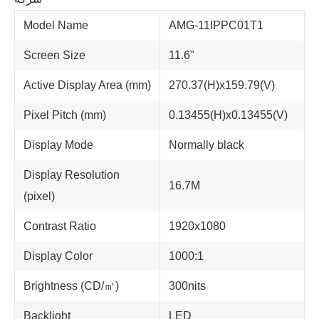
Model Name
AMG-11IPPC01T1
Screen Size
11.6"
Active Display Area (mm)
270.37(H)x159.79(V)
Pixel Pitch (mm)
0.13455(H)x0.13455(V)
Display Mode
Normally black
Display Resolution
16.7M
(pixel)
Contrast Ratio
1920x1080
Display Color
1000:1
Brightness (CD/㎡)
300nits
Backlight
LED