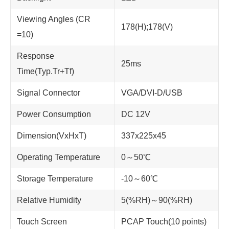
Viewing Angles (CR
178(H);178(V)
=10)
Response
25ms
Time(Typ.Tr+Tf)
Signal Connector
VGA/DVI-D/USB
Power Consumption
DC 12V
Dimension(VxHxT)
337x225x45
Operating Temperature
0～50℃
Storage Temperature
-10～60℃
Relative Humidity
5(%RH)～90(%RH)
Touch Screen
PCAP Touch(10 points)