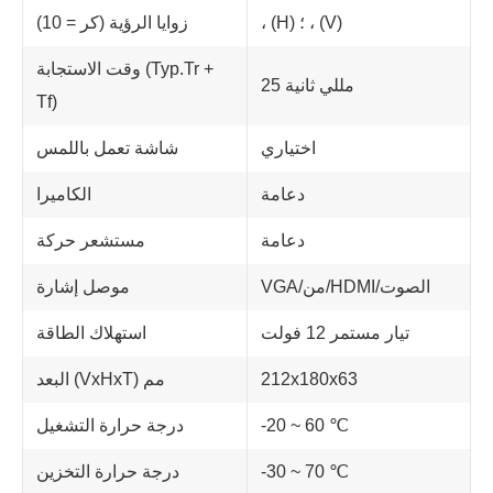
، (H) ؛ ، (V)
زوايا الرؤية (كر = 10)
وقت الاستجابة (Typ.Tr +
25 مللي ثانية
Tf)
اختياري
شاشة تعمل باللمس
دعامة
الكاميرا
دعامة
مستشعر حركة
VGA/من/HDMI/الصوت
موصل إشارة
تيار مستمر 12 فولت
استهلاك الطاقة
212x180x63
البعد (VxHxT) مم
-20 ~ 60 ℃
درجة حرارة التشغيل
-30 ~ 70 ℃
درجة حرارة التخزين