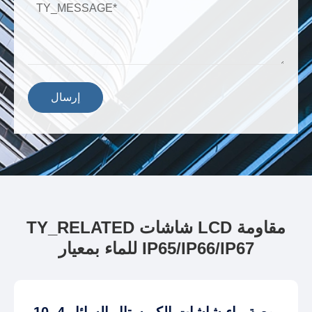
إرسال
TY_RELATED شاشات LCD مقاومة
للماء بمعيار IP65/IP66/IP67