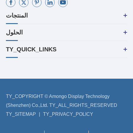
المنتجات
الحلول
TY_QUICK_LINKS
TY_COPYRIGHT ©
Amongo Display Technology
(Shenzhen) Co.,Ltd.
TY_ALL_RIGHTS_RESERVED
TY_SITEMAP
|
TY_PRIVACY_POLICY