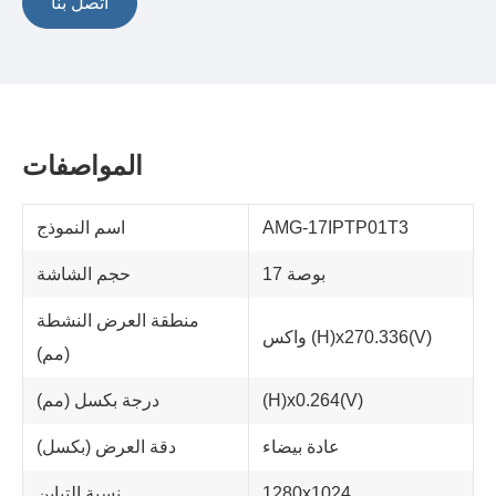
اتصل بنا
المواصفات
AMG-17IPTP01T3
اسم النموذج
17 بوصة
حجم الشاشة
منطقة العرض النشطة
واكس (H)x270.336(V)
(مم)
(H)x0.264(V)
درجة بكسل (مم)
عادة بيضاء
دقة العرض (بكسل)
1280x1024
نسبة التباين