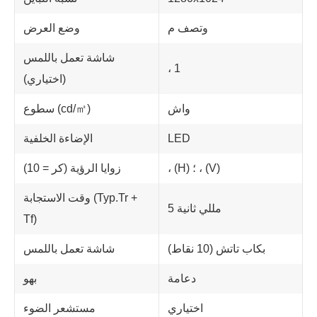
وتصف م
وضع العرض
شاشة تعمل باللمس
، 1
(اختياري)
واش
سطوع (cd/㎡)
LED
الإضاءة الخلفية
، (H) ؛ ، (V)
زوايا الرؤية (كر = 10)
وقت الاستجابة (Typ.Tr +
5 مللي ثانية
Tf)
بكاب تاتش (10 نقاط)
شاشة تعمل باللمس
دعامة
بهو
اختياري
مستشعر الضوء