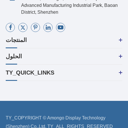
Advanced Manufacturing Industrial Park, Baoan
District, Shenzhen
المنتجات
الحلول
TY_QUICK_LINKS
TY_COPYRIGHT ©
Amongo Display Technology
(Shenzhen) Co.,Ltd.
TY_ALL_RIGHTS_RESERVED