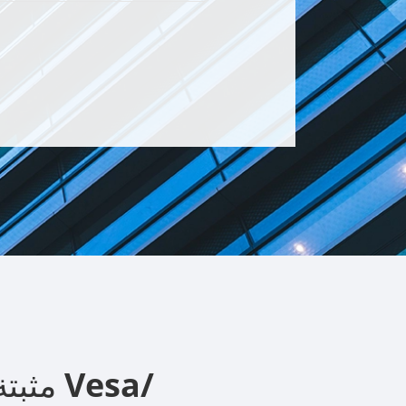
TY_RELATED شاشات LCD مثبتة على الحائط Vesa/