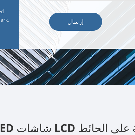
ed
ark,
إرسال