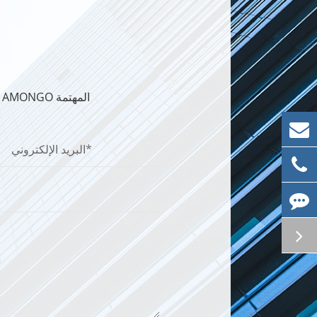
الحصول على اتصال ln معنا لأي حلول عرض AMONGO المهتمة