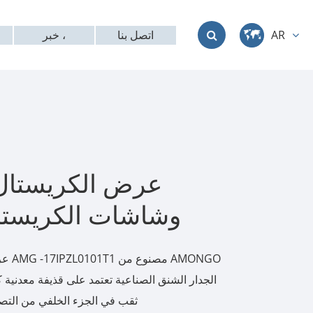
اتصل بنا
خبر ،
AR
中文
English
Deutsch
français
عرض الكريستال 
italiano
وشاشات الكريستا
русский
عرض ا
العربية
الجدار الشنق الصناعية تعتمد على قذيفة معدنية ك
ثقب في الجزء الخلفي من التصميم
日本語