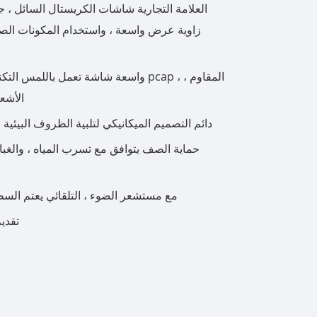
العلامة التجارية شاشات الكريستال السائل ، جو
한국어
português
واسعة شاشة تعمل باللمس التكنولوجيا ، بما
الأشعة
tiếng việt
دائم التصميم الميكانيكي لتلبية الظروف البيئية 
dansk
حماية الصف يتوافق مع تسرب المياه ، والغبار
مع مستشعر الضوء ، التلقائي يعتم السط
تقدي