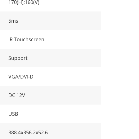
170(H);160(V)
5ms
IR Touchscreen
Support
VGA/DVI-D
DC 12V
USB
388.4x356.2x52.6