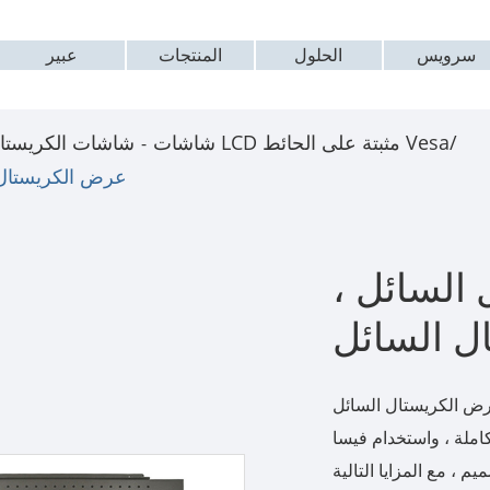
سرویس
الحلول
المنتجات
عبير
شاشات LCD مثبتة على الحائط Vesa/
شاشات الكريستال
عرض الكريستال 
السائل ،
ل السائل
لكريستال السائل AMG -17IPZL0101T1 مصنوع من AMONGO
املة ، واستخدام فيسا
 ، مع المزايا التالية