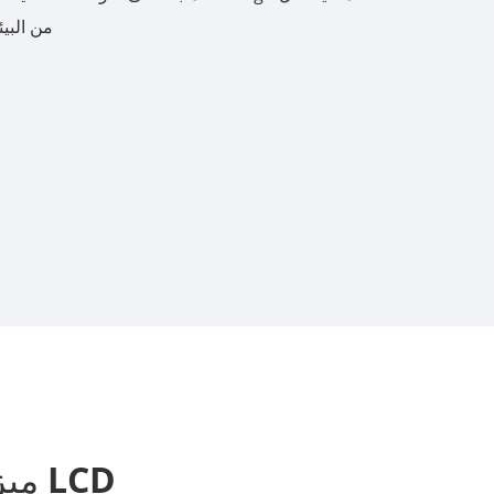
من البيئ
한국어
português
tiếng việt
dansk
ميزات 22 بوصة لوحة جبل شاشة LCD