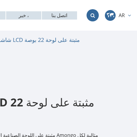
اتصل بنا
خبر ،
AR
中文
شاشة LCD مثبتة على لوحة 22 بوصة
English
Deutsch
français
italiano
русский
العربية
日本語