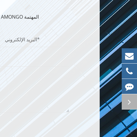
الحصول على اتصال ln معنا لأي حلول عرض AMONGO المهتمة