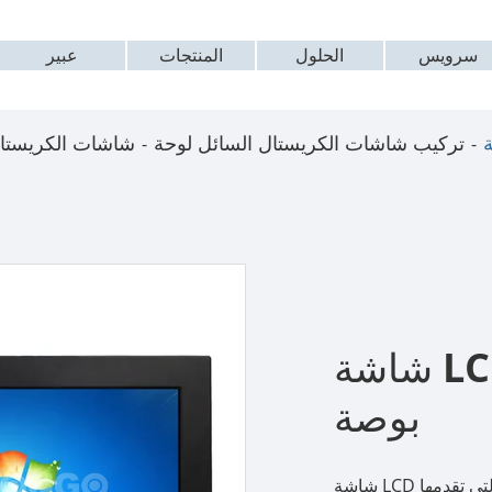
سرویس
الحلول
المنتجات
عبير
تركيب شاشات الكريستال السائل لوحة
شاشات الكريستال
شاشة LCD مثبتة على لوحة 22
بوصة
شاشة LCD مثبتة على اللوحة الصناعية التي تقدمها Amongo مثالية لكل