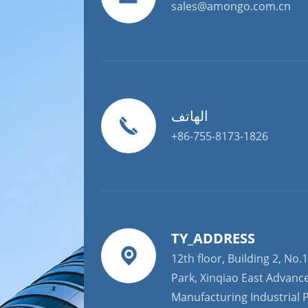
sales@amongo.com.cn
الهاتف
+86-755-8173-1826
TY_ADDRESS
12th floor, Building 2, No.1
Park, Xinqiao East Advanc
Manufacturing Industrial P