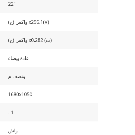
22"
واكس (ح) x296.1(V)
واكس (ح) x0.282 (ت)
عادة بيضاء
وتصف م
1680x1050
، 1
واش