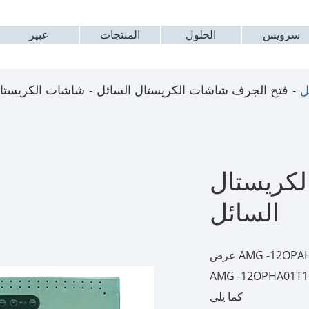
سرویس
الحلول
المنتجات
عبير
ل
فتح الجرف شاشات الكريستال السائل
شاشات الكريستال
كريستال
السائل
عرض AMG -12OPAHA01T1 الإطار المفتوح شاشات الكريستال السائل
AMG -12OPHA01 هي موضع ترحيب من قبل العملاء ، ومزاياها هي
كما يلي