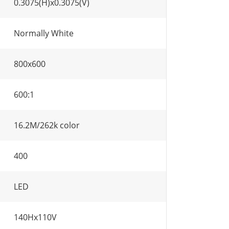
0.3075(H)x0.3075(V)
Normally White
800x600
600:1
16.2M/262k color
400
LED
140Hx110V