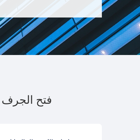
TY_RELATED فت