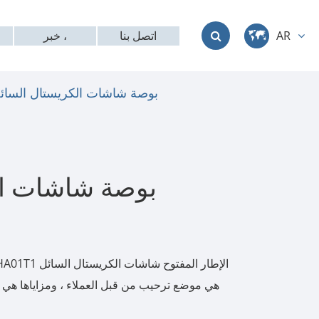
اتصل بنا
خبر ،
AR
中文
بوصة شاشات الكريستال السائ
English
Deutsch
français
بوصة شاشات ال
italiano
русский
العربية
T1
日本語