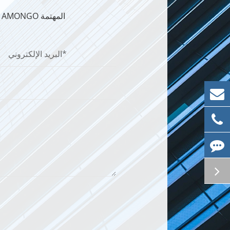
الحصول على اتصال ln معنا لأي حلول عرض AMONGO المهتمة