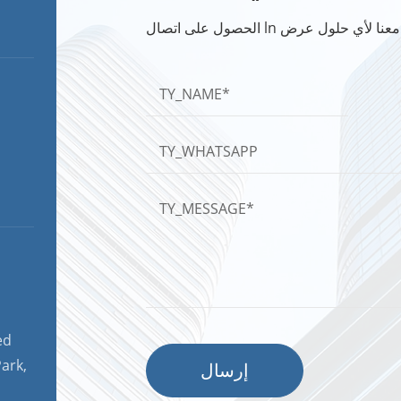
ed
ark,
إرسال