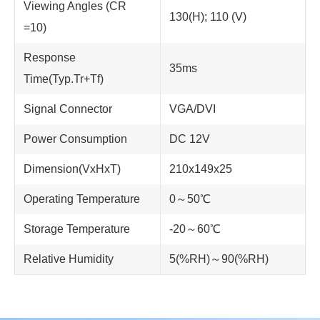
Viewing Angles (CR
130(H); 110 (V)
=10)
Response
35ms
Time(Typ.Tr+Tf)
Signal Connector
VGA/DVI
Power Consumption
DC 12V
Dimension(VxHxT)
210x149x25
Operating Temperature
0～50℃
Storage Temperature
-20～60℃
Relative Humidity
5(%RH)～90(%RH)