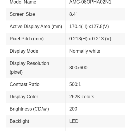
Model Name
AMG-08OPHA02N1
Screen Size
8.4"
Active Display Area (mm)
170.4(H) x127.8(V)
Pixel Pitch (mm)
0.213(H) x 0.213 (V)
Display Mode
Normally white
Display Resolution
800x600
(pixel)
Contrast Ratio
500:1
Display Color
262K colors
Brightness (CD/㎡)
200
Backlight
LED