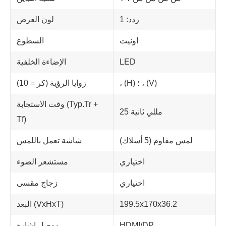
ردد: 1
لون العرض
اونيت
السطوع
LED
الإضاءة الخلفية
، (H) ؛ ، (V)
زوايا الرؤية (كر = 10)
وقت الاستجابة (Typ.Tr +
25 مللي ثانية
Tf)
لمس مقاوم (5 أسلاك)
شاشة تعمل باللمس
اختياري
مستشعر الضوء
اختياري
زجاج مقسى
199.5x170x36.2
البعد (VxHxT)
HDMI/DP
موصل إشارة