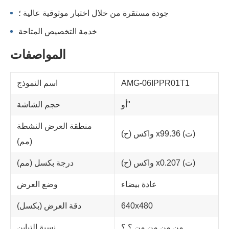
جودة مستقرة من خلال اختبار موثوقية عالية ؛
خدمة التخصيص المتاحة
المواصفات
AMG-06IPPR01T1
اسم النموذج
أو"
حجم الشاشة
منطقة العرض النشطة
واكس (ح) x99.36 (ت)
(مم)
واكس (ح) x0.207 (ت)
درجة بكسل (مم)
عادة بيضاء
وضع العرض
640x480
دقة العرض (بكسل)
من من من من ؟ ؟
نسبة التباين