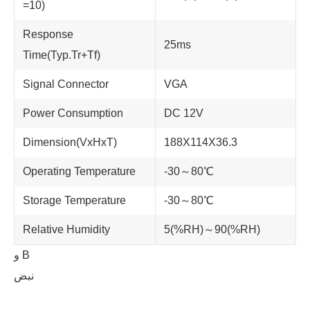
=10)
Response
25ms
Time(Typ.Tr+Tf)
Signal Connector
VGA
Power Consumption
DC 12V
Dimension(VxHxT)
188X114X36.3
Operating Temperature
-30～80℃
Storage Temperature
-30～80℃
Relative Humidity
5(%RH)～90(%RH)
و B
نبض