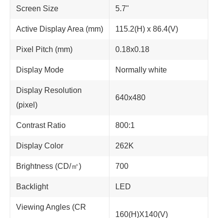
Screen Size
5.7"
Active Display Area (mm)
115.2(H) x 86.4(V)
Pixel Pitch (mm)
0.18x0.18
Display Mode
Normally white
Display Resolution
640x480
(pixel)
Contrast Ratio
800:1
Display Color
262K
Brightness (CD/㎡)
700
Backlight
LED
Viewing Angles (CR
160(H)X140(V)